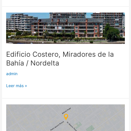
Edificio
Costero,
Miradores
de
la
Bahía
Edificio Costero, Miradores de la
/
Nordelta
Bahía / Nordelta
admin
Leer más »
Próximamente