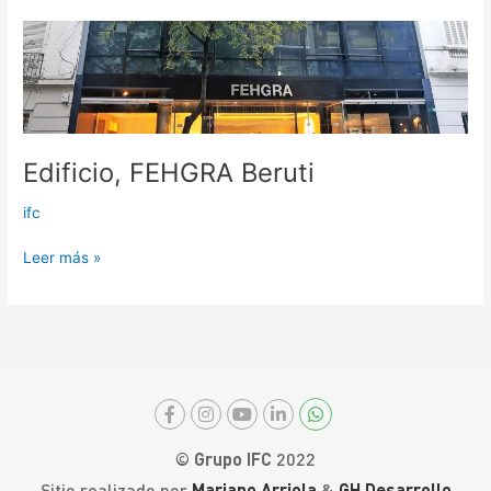
Edificio,
FEHGRA
Beruti
Edificio, FEHGRA Beruti
ifc
Leer más »
© Grupo IFC
2022
Sitio realizado por
Mariano Arriola
&
GH Desarrollo