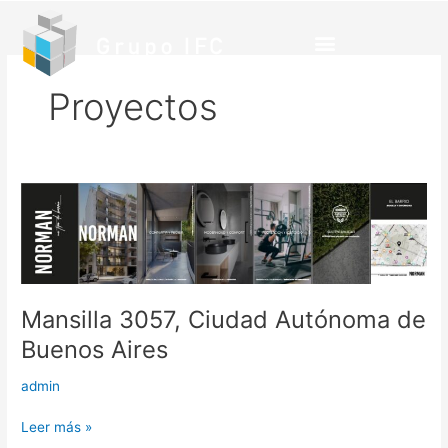
Ir
al
contenido
Proyectos
Mansilla
3057,
Ciudad
Autónoma
de
Buenos
Mansilla 3057, Ciudad Autónoma de
Aires
Buenos Aires
admin
Leer más »