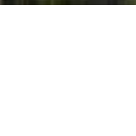
Propiedades Destacadas
Venta
Alquiler
Emprendimientos
Alquiler Turístico
Venta