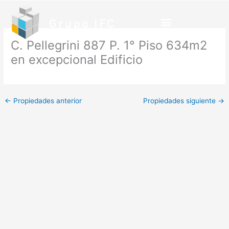
Ir
al
contenido
C. Pellegrini 887 P. 1° Piso 634m2
en excepcional Edificio
←
Propiedades anterior
Propiedades siguiente
→