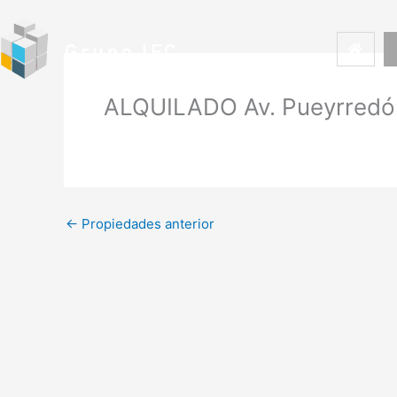
Ir
al
contenido
ALQUILADO Av. Pueyrredón
←
Propiedades anterior