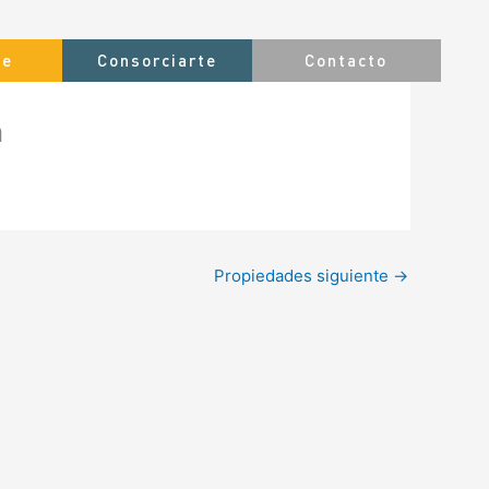
te
Consorciarte
Contacto
n
Propiedades siguiente
→