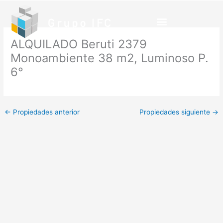
Ir
al
contenido
ALQUILADO Beruti 2379
Monoambiente 38 m2, Luminoso P.
6°
←
Propiedades anterior
Propiedades siguiente
→