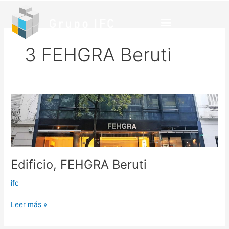
Ir
al
contenido
3 FEHGRA Beruti
Edificio,
FEHGRA
Beruti
Edificio, FEHGRA Beruti
ifc
Leer más »